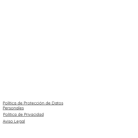
SERVICIOS
CONTACTO
Ortodoncia
Centro de Vigo
invisible
986 262 906
Blanqueamiento dental
San Salvador 5-bajo
int.
Implantes dentales
Centro de Marín
Apneas del sueño
986 884 555
Prevención infantil
Rúa do Sol 19
Medicina estética
info@roblesdental.co
m
Política de Protección de Datos
Personales
Política de Privacidad
Aviso Legal