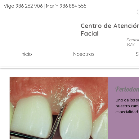
Vigo 986 262 906 | Marín 986 884 555
Centro de Atención
Facial
Dentis
1984
Inicio
Nosotros
S
Periodon
Uno de los s
nuestro camp
especialidad