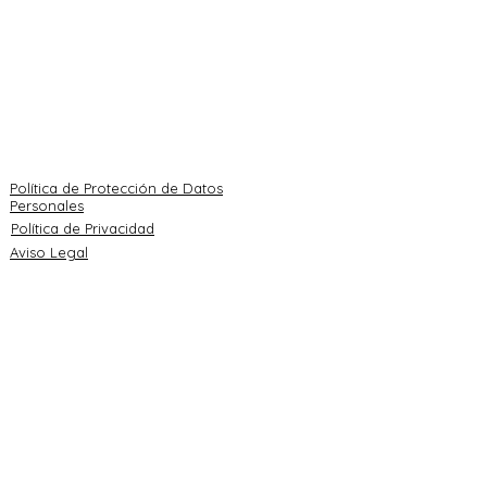
int.
Implantes dentales
Centro de Marín
Apneas del sueño
986 884 555
Prevención infantil
Rúa do Sol 19
Medicina estética
info@roblesdental.co
m
Política de Protección de Datos
Personales
Política de Privacidad
Aviso Legal