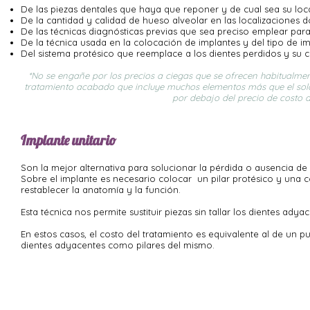
De las piezas dentales que haya que reponer y de cual sea su loca
De la cantidad y calidad de hueso alveolar en las localizaciones 
De las técnicas diagnósticas previas que sea preciso emplear para
De la técnica usada en la colocación de implantes y del tipo de 
Del sistema protésico que reemplace a los dientes perdidos y su c
*No se engañe por los precios a ciegas que se ofrecen habitualmen
tratamiento acabado que incluye muchos elementos más que el solo i
por debajo del precio de costo d
Implante unitario
Son la mejor alternativa para solucionar la pérdida o ausencia de
Sobre el implante es necesario colocar un pilar protésico y una c
restablecer la anatomía y la función.
Esta técnica nos permite sustituir piezas sin tallar los dientes ady
En estos casos, el costo del tratamiento es equivalente al de un pu
dientes adyacentes como pilares del mismo.