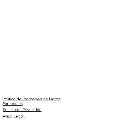
SERVICIOS
CONTACTO
Ortodoncia
Centro de Vigo
invisible
986 262 906
Blanqueamiento dental
San Salvador 5-bajo
int.
Implantes dentales
Centro de Marín
Apneas del sueño
986 884 555
Prevención infantil
Rúa do Sol 19
Medicina estética
info@roblesdental.co
m
Política de Protección de Datos
Personales
Política de Privacidad
Aviso Legal